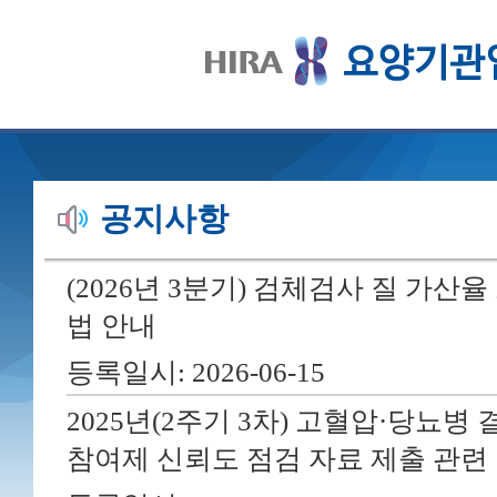
시각장애인모드 전환. 시각장애인 모드로 전환을 원하시면 이 링크에서 컨트롤 + 스
강원특별자치도 원주시 혁신로 60(반곡동) 건강
본문바로가기
웹접근성안
COPYRIGHT © 2017 by HEALTH INSURANC
※본 사이트는 법인용인증서를 발급받은 기관회원
공지사항
심사기준
청구방법
보건의료자원
심사평가정보
(2026년 3분기) 검체검사 질 가산
종합서비스
급여기준
통합신고포털
진료의뢰회송
법 안내
등록일시: 2026-06-15
공
대체조제
시범사업 자료
심사평가원
e-평가시스템
정보시스템
제출 시스템
홈페이지
2025년(2주기 3차) 고혈압·당뇨병
참여제 신뢰도 점검 자료 제출 관련
/
0
0